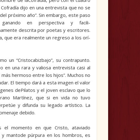
ombre de laCofradía, pero con el cua­dro
 Cofra­día dijo en una entrevista que no se
 del próximo año”. Sin embargo, este paso
ganando en perspectiva y facili­
namente descrita por poetas y escritores.
a, que era realmente un regreso a los orí­
omo un “Cristocabizbajo”, su contrapunto.
 en una rara y valiosa entrevista casi al
el más hermoso entre los hijos”. Muchos no
dar. El tiempo dará a esta imagen el valor
mágenes dePilatos y el joven esclavo que lo
rano Martínez, que si en vida no tuvo
petúe y difunda su legado artístico. La
 homenaje debido.
 el momento en que Cristo, ataviado
o y mantode púrpura en los hombros, es