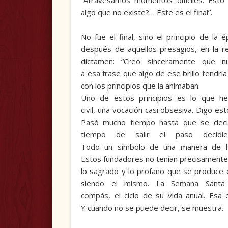
“Atravesamos momentos difíciles. Esto 
algo que no existe?… Este es el final”.
No fue el final, sino el principio de l
después de aquellos presagios, en la r
dictamen: “Creo sinceramente que n
a esa frase que algo de ese brillo tendr
con los principios que la animaban.
Uno de estos principios es lo que h
civil, una vocación casi obsesiva. Digo es
Pasó mucho tiempo hasta que se decidió
tiempo de salir el paso decidie
Todo un símbolo de una manera de hac
Estos fundadores no tenían precisamente un 
lo sagrado y lo profano que se produce 
siendo el mismo. La Semana Santa 
compás, el ciclo de su vida anual. Esa
Y cuando no se puede decir, se muestra.