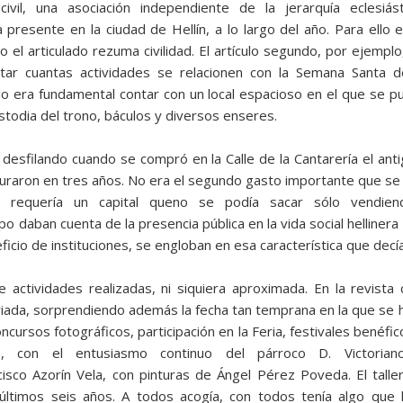
vil, una asociación independiente de la jerarquía eclesiást
ra presente en la ciudad de Hellín, a lo largo del año. Para ello
 el articulado rezuma civilidad. El artículo segundo, por ejemplo
ntar cuantas actividades se relacionen con la Semana Santa de
ello era fundamental contar con un local espacioso en el que se pu
ustodia del trono, báculos y diversos enseres.
 desfilando cuando se compró en la Calle de la Cantarería el ant
raron en tres años. No era el segundo gasto importante que se h
requería un capital queno se podía sacar sólo vendiendo
o daban cuenta de la presencia pública en la vida social hellinera
ficio de instituciones, se engloban en esa característica que decía a
e actividades realizadas, ni siquiera aproximada. En la re­vis
ariada, sorpren­diendo además la fecha tan temprana en la que se h
ncursos fotográficos, participación en la Feria, festivales benéfi
, con el entusiasmo continuo del pá­rroco D. Victorian
cisco Azorín Vela, con pinturas de Ángel Pérez Poveda. El tall
timos seis años. A todos acogía, con todos tenía algo que h