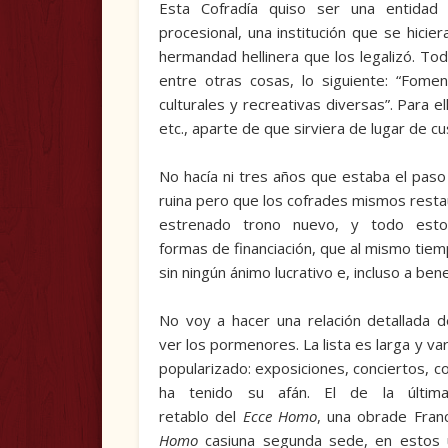
Esta Cofradía quiso ser una entidad ci
procesional, una institución que se hicie
hermandad hellinera que los legalizó. Todo
entre otras cosas, lo siguiente: “Fome
culturales y recreativas diversas”. Para 
etc., aparte de que sirviera de lugar de c
No hacía ni tres años que estaba el paso
ruina pero que los cofrades mismos restau
estrenado trono nuevo, y todo esto 
formas de financiación, que al mismo tiemp
sin ningún ánimo lucrativo e, incluso a bene
No voy a hacer una relación detallada d
ver los pormenores. La lista es larga y v
populari­zado: exposiciones, conciertos, co
ha tenido su afán. El de la última
retablo del
Ecce Homo
, una obrade Fran
Homo
casiuna segunda sede, en estos úl