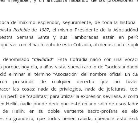
es innegable”, y un arti­culista hablando de las procesiones
a época de máximo esplendor, seguramente, de toda la historia
evista
Redoble
de
1987
, el mismo Presidente de la Asociació
uestra Semana Santa y sus Tamboradas están en períod
ía que ver con el nacimientode esta Cofradía, al menos con el so
e denominado “
Civilidad
”. Esta Cofradía nació con una voca
to porque, hoy día, a años vista, suena raro lo de “sociosfundado
 eliminar el término “Asociación” del nombre oficial. En cu
ron prescindir de cualquier derecho que no tuvie
er las cosas: nada de privilegios, nada de jefaturas, todo
perfil de “capillitas”, para utili­zar la expresión sevillana, al con
en Hellín, nadie puede decir que esté en uno sólo de esos lado
de Hellín, en su doble vertiente sacro-profana es el
 es su grandeza, que todos tienen cabida, quenadie está exc