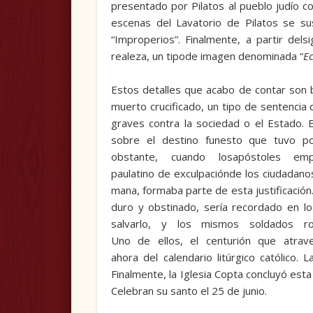
presentado por Pilatos al pueblo judío con
escenas del Lavatorio de Pilatos se sus
“Improperios”. Finalmente, a partir del
realeza, un tipode imagen denomi­nada “
E
Estos detalles que acabo de contar son b
muerto crucificado, un tipo de sentencia
graves contra la sociedad o el Estado. E
sobre el destino funesto que tuvo p
obstante, cuando losapóstoles e
paulatino de exculpaciónde los ciudadano
mana, formaba parte de esta justificación.
duro y obstinado, sería recordado en l
salvarlo, y los mismos soldados 
Uno de ellos, el centurión que atrav
ahora del calendario litúrgico católico.
Finalmente, la Iglesia Copta concluyó esta
Celebran su santo el 25 de junio.