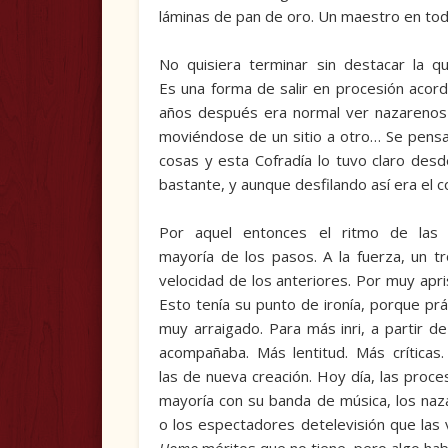
láminas de pan de oro. Un maestro en todo
No quisiera terminar sin destacar la q
Es una forma de salir en procesión acor
años después era normal ver nazarenos c
moviéndose de un sitio a otro… Se pensa
cosas y esta Cofradía lo tuvo claro desd
bastante, y aunque desfilando así era el c
Por aquel entonces el ritmo de las p
mayoría de los pasos. A la fuerza, un 
velocidad de los anteriores. Por muy apri
Esto tenía su punto de ironía, porque pr
muy arraigado. Para más inri, a partir d
acompañaba. Más lentitud. Más crítica
las de nueva creación. Hoy día, las proc
mayoría con su banda de música, los naza
o los espectadores detelevisión que las 