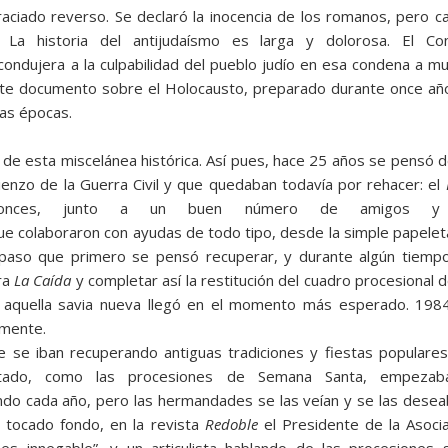
raciado reverso. Se declaró la inocencia de los romanos, pero c
La historia del antiju­daísmo es larga y dolorosa. El Conc
ondujera a la culpabilidad del pueblo judío en esa condena a m
ante documento sobre el Holocausto, preparado durante once años
tas épocas.
de esta miscelánea histórica. Así pues, hace 25 años se pensó de
enzo de la Gue­rra Civil y que quedaban todavía por rehacer: el
tonces, junto a un buen número de amigos y f
que colaboraron con ayudas de todo tipo, desde la simple papeleta
paso que primero se pensó recuperar, y durante algún tiemp
ra
La Caída
y completar así la restitución del cuadro procesional d
y aquella savia nueva llegó en el momento más esperado. 1984
amente.
ue se iban recuperando antiguas tradiciones y fiestas popula­res
tado, como las procesiones de Semana Santa, empezaba
cando cada año, pero las hermandades se las veían y se las desea
 tocado fondo, en la revista
Redoble
el Presidente de la Aso­c