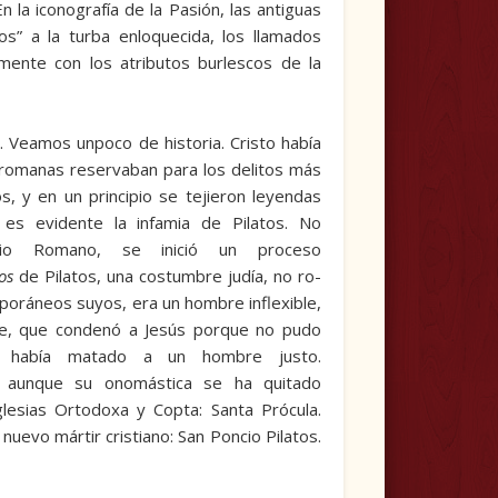
 la iconografía de la Pasión, las anti­guas
os” a la turba enloquecida, los llamados
lmente con los atributos burlescos de la
. Veamos unpoco de historia. Cristo había
s romanas reservaban para los delitos más
s, y en un principio se tejieron leyendas
es evidente la infamia de Pilatos. No
o Romano, se inició un proceso
os
de Pilatos, una costumbre judía, no ro­
emporáneos suyos, era un hombre inflexible,
me, que condenó a Jesús porque no pudo
e había matado a un hombre justo.
, aunque su onomás­tica se ha quitado
iglesias Ortodoxa y Copta: Santa Prócula.
nuevo mártir cristiano: San Poncio Pilatos.