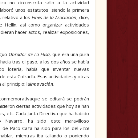
ica no circunscrita sólo a la actividad
 elaboró unos estatutos, siendo la primera
, relativo a los
Fines de la Asociación
, dice,
 Hellín, así como organizar actividades
dieran hacer actos, realizar exposiciones,
iguo
Obrador de La Elisa
, que era una pura
acía tras el paso, a los dos años se había
 lotería, había que inven­tar nuevas
 de esta Cofradía. Esas actividades y otras
l principio: la
Innovación
.
ta conmemorativaque se editará se podrán
icieron ciertas actividades que hoy se han
cos, etc. Cada Junta Directiva que ha habido
o Navarro, ha sido este maravilloso
er de Paco Caza ha sido para los del
Ecce
ablar, mientras iba tallando o poniendo