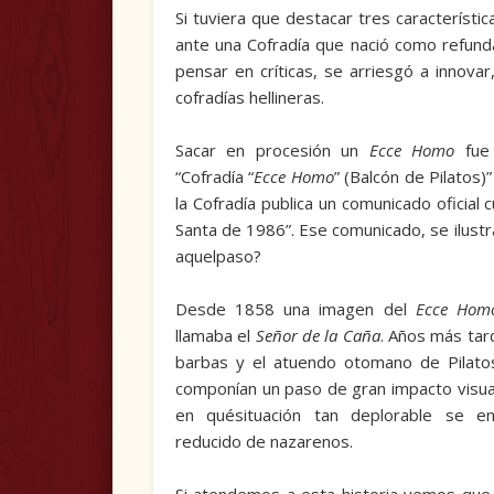
Si tuviera que destacar tres característic
ante una Cofradía que nació como refunda
pensar en críti­cas, se arriesgó a inno
cofradías hellineras.
Sacar en procesión un
Ecce Homo
fue 
“Cofradía “
Ecce Homo
” (Balcón de Pilatos)
la Cofradía publica un co­municado oficial
Santa de 1986”. Ese comunicado, se ilust
aquelpaso?
Desde 1858 una imagen del
Ecce Hom
llamaba el
Señor de la Caña
. Años más tar
barbas y el atuendo oto­mano de Pilatos
componían un paso de gran impacto visua
en quésituación tan deplorable se 
reducido de nazarenos.