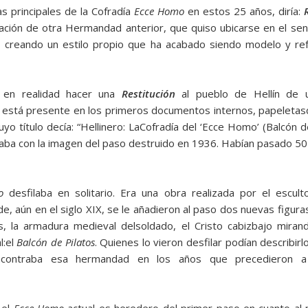
as principales de la Cofradía
Ecce Homo
en estos 25 años, diría:
ción de otra Hermandad anterior, que quiso ubicarse en el seno 
var, creando un estilo propio que ha acabado siendo modelo y re
en realidad hacer una
Restitución
al pueblo de Hellín de 
” está presente en los prime­ros documentos internos, papeletasde
 cuyo título decía: “Hellinero: LaCofradía del ‘Ecce Homo’ (Balcón 
raba con la imagen del paso destruido en 1936. Habían pasado 50
o
desfilaba en solitario. Era una obra realizada por el escul
de, aún en el siglo XIX, se le añadieron al paso dos nuevas figura
, la armadura medieval delsoldado, el Cristo cabizbajo miran
l:el
Balcón de Pilatos
. Quienes lo vieron desfilar po­dían describir
encontraba esa hermandad en los años que precedieron a