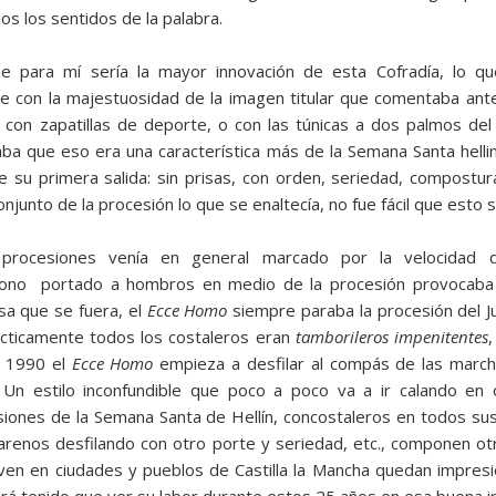
s los sentidos de la palabra.
ue para mí sería la mayor innovación de esta Cofradía, lo qu
de con la majestuosidad de la imagen titular que comentaba an
on zapatillas de deporte, o con las túnicas a dos palmos del p
ba que eso era una característica más de la Semana Santa hellin
e su primera salida: sin prisas, con orden, seriedad, compostura
onjunto de la procesión lo que se enaltecía, no fue fácil que esto
rocesiones venía en general marcado por la velocidad qu
trono portado a hombros en medio de la procesión provocaba 
sa que se fuera, el
Ecce Homo
siempre paraba la procesión del J
ácticamente todos los costaleros eran
tamborileros impenitentes
,
e 1990 el
Ecce Homo
empieza a desfilar al compás de las march
s. Un estilo inconfundible que poco a poco va a ir calando 
esiones de la Semana Santa de Hellín, concostaleros en todos s
renos desfilando con otro porte y seriedad, etc., componen otr
ven en ciudades y pueblos de Castilla la Mancha quedan impresi