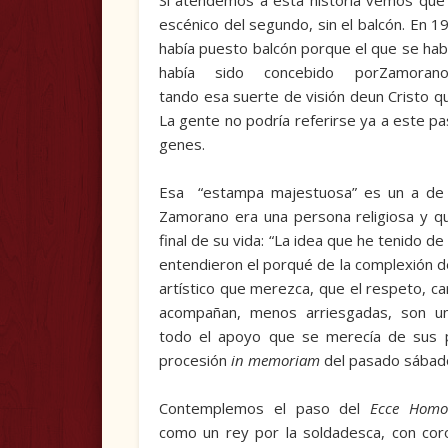
Si atendemos a esta historia vemos que
escénico del segundo, sin el balcón. En 1
había puesto balcón porque el que se hab
había sido concebido porZamoran
tando esa suerte de visión deun Cristo q
La gente no podría referirse ya a este p
genes.
Esa “estampa majestuosa” es un a de 
Zamorano era una persona religiosa y que
final de su vida: “La idea que he tenido 
entendieron el porqué de la complexión de
artístico que merezca, que el respeto, car
acompañan, menos arriesgadas, son un
todo el apoyo que se merecía de sus pa
procesión
in memoriam
del pasado sábado,
Contemplemos el paso del
Ecce Hom
como un rey por la soldadesca, con co