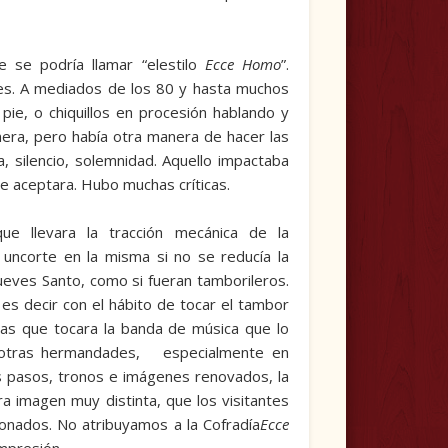
e se podría llamar “elestilo
Ecce Homo
”.
tes. A mediados de los 80 y hasta muchos
ie, o chiquillos en procesión hablando y
era, pero había otra manera de hacer las
, silencio, solemnidad. Aquello impactaba
 se aceptara. Hubo muchas críticas.
e lle­vara la tracción mecánica de la
uncorte en la misma si no se reducía la
ueves Santo, como si fueran tamborileros.
 es decir con el hábito de tocar el tambor
as que tocara la banda de música que lo
en otras hermandades, especialmente en
us pasos, tronos e imágenes renovados, la
a imagen muy distinta, que los visitantes
onados. No atribuyamos a la Cofradía
Ecce