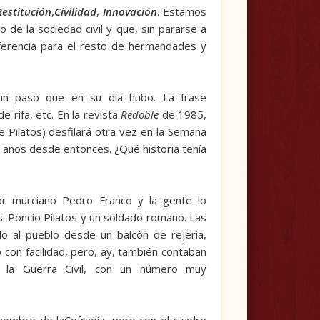
Restitución
,
Civilidad
,
Innovación
. Estamos
de la sociedad civil y que, sin pararse a
ferencia para el re­sto de hermandades y
un paso que en su día hubo. La frase
 rifa, etc. En la revista
Redoble
de 1985,
de Pilatos) desfilará otra vez en la Semana
 años desde entonces. ¿Qué historia tenía
tor murciano Pedro Franco y la gente lo
s: Poncio Pilatos y un soldado romano. Las
do al pueblo desde un balcón de rejería,
lo con facilidad, pero, ay, también contaban
 la Guerra Civil, con un número muy