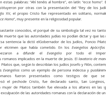
 estas palabras: “Ahí tenéis al hombre”, en latín: “ecce homo”. En
tituyeron por otras con la presentación del “Rey de los Judí
siglo XV, el propio Cristo fue representado en solitario, norma
cce Homo
”, muy presente en la religiosidad popular.
astante conocidos, el porqué de su simbología tal vez no tanto
 de muerte que las autoridades judías no podían dictar y que la
sa sentencia la dictó elGobernador de los Judíos, Poncio Pilato
or elcrimen que había cometido. En los
Evangelios Apócrifos
mpezaron a difundir el
Evangelio
por todo el Imperi
s romanos implicados en la muerte de Jesús. El
lavatorio de man
 Pilatos que, según lo describían los judíos Josefo y Filón, con­t
os
Evangelios
como un ejemplo de persona indecisa y pusiláni
romanos fueron presentados como testigos de que s
esó el pechode Cristo, fue declarado santo, San Longinos
 La mujer de Pilatos también fue elevada a los alta­res en las 
 exculpación de las autoridades romanas con la declaración de un 