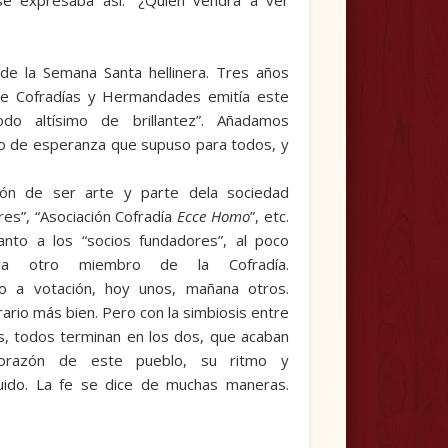
 se expresaba así: “¿Quién vendrá a ver
 de la Semana Santa hellinera. Tres años
nde Cofradías y Hermandades emitía este
o altísimo de brillantez”. Añadamos
plo de esperanza que supuso para todos, y
ción de ser arte y parte dela sociedad
res”, “Asociación Cofradía
Ecce Homo
”, etc.
anto a los “socios fundadores”, al poco
ra otro miembro de la Cofra­día.
 a vo­tación, hoy unos, mañana otros.
trario más bien. Pero con la simbiosis entre
s, todos terminan en los dos, que acaban
corazón de este pueblo, su ritmo y
luido. La fe se dice de muchas maneras.