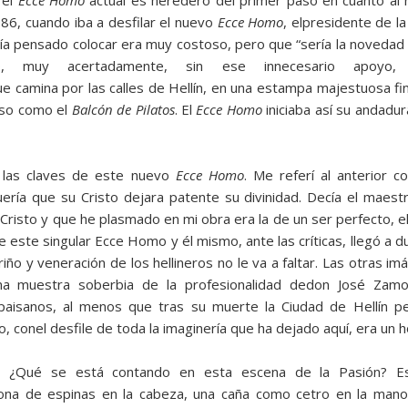
 el
Ecce Homo
actual es heredero del primer paso en cuanto al n
986, cuando iba a desfilar el nuevo
Ecce Homo
, elpresidente de la
ía pensado colocar era muy cos­toso, pero que “sería la novedad
o, muy acertadamente, sin ese innecesario apoyo, 
ue camina por las calles de Hellín, en una estampa majestuosa fi
aso como el
Balcón de Pilatos
. El
Ecce Homo
iniciaba así su andadur
las claves de este nuevo
Ecce Homo
. Me referí al anterior c
ría que su Cristo dejara patente su divinidad. Decía el maestro
de Cristo y que he plasmado en mi obra era la de un ser perfecto, 
 este singular Ecce Homo y él mismo, ante las críticas, llegó a du
iño y veneración de los hellineros no le va a faltar. Las otras i
a muestra soberbia de la profesionalidad dedon José Zamo
isanos, al menos que tras su muerte la Ciudad de Hellín per
 conel desfile de toda la imaginería que ha dejado aquí, era un
o
¿Qué se está contando en esta escena de la Pasión? Es
rona de espinas en la cabeza, una caña como cetro en la man