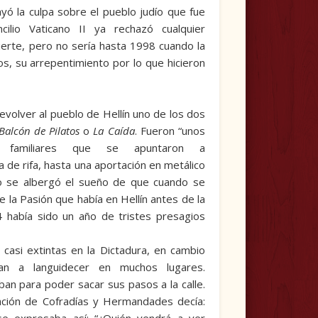
ayó la culpa sobre el pueblo judío que fue
ilio Vaticano II ya rechazó cualquier
uerte, pero no sería hasta 1998 cuando la
, su arrepentimiento por lo que hicieron
volver al pueblo de Hellín uno de los dos
Balcón de Pilatos
o
La Caída
. Fueron “unos
amiliares que se apuntaron a
 de rifa, hasta una aportación en metálico
o se albergó el sueño de que cuando se
e la Pasión que había en Hellín antes de la
 había sido un año de tristes presagios
 casi extintas en la Dictadura, en cambio
n a languidecer en muchos lugares.
ban para poder sacar sus pasos a la calle.
iación de Cofradías y Hermandades decía: