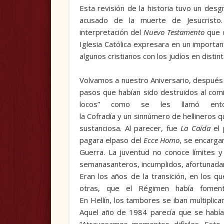
Esta revisión de la historia tuvo un desg
acusado de la muerte de Jesucristo. 
interpretación del
Nuevo Testa­mento
que c
Iglesia Católica expresara en un import
algunos cristianos con los judíos en distin
Volvamos a nuestro Aniversario, después 
pasos que habían sido destruidos al comi
locos” como se les llamó en
la Cofradía y un sinnúmero de hellineros 
sustanciosa. Al parecer, fue
La Caída
el 
pagara elpaso del
Ecce Homo
, se encarga
Guerra. La juventud no conoce límites 
semanasanteros, incumplidos, afortunad
Eran los años de la transición, en los q
otras, que el Régimen había fomen
En Hellín, los tambores se iban multipli­
Aquel año de 1984 parecía que se había