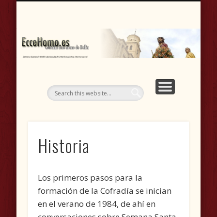
CASA HERMANDAD
DOCUMENTOS
PROCESIONES
RIFA-LOTERÍA
CONCIERTOS
VÍDEOS
FOTOS
C
H
(A
Historia
Los primeros pasos para la
formación de la Cofradía se inician
en el verano de 1984, de ahí en
conversaciones sobre Semana Santa