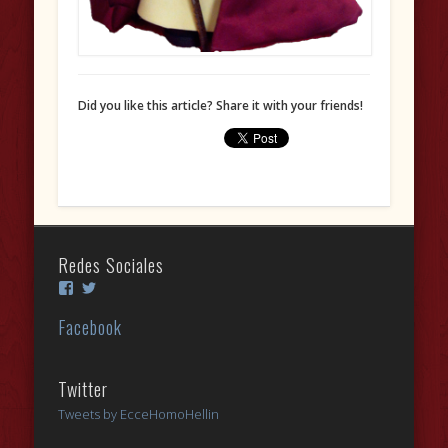
Did you like this article? Share it with your friends!
Redes Sociales
Ver
Ver
perfil
perfil
de
de
Facebook
Cofrada-
EcceHomoHellin
Ecce-
en
Homo-
Twitter
Helln-
Twitter
504948342986736
Tweets by EcceHomoHellin
en
Facebook