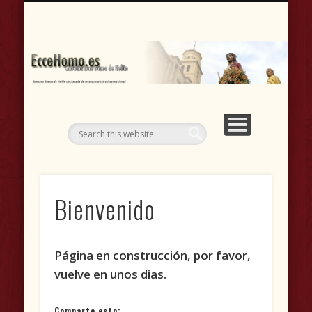
CASA HERMANDAD
DOCUMENTOS
PROCESIONES
RIFA-LOTERÍA
CONCIERTOS
VÍDEOS
FOTOS
C
H
(A
Bienvenido
Página en construcción, por favor,
vuelve en unos dias.
Comparte esto: