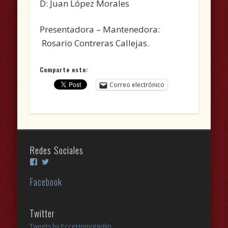
D: Juan López Morales
Presentadora – Mantenedora:
Rosario Contreras Callejas.
Comparte esto:
Correo electrónico
Redes Sociales
Ver
Ver
perfil
perfil
de
de
Facebook
Cofrada-
EcceHomoHellin
Ecce-
en
Homo-
Twitter
Helln-
Twitter
504948342986736
Tweets by EcceHomoHellin
en