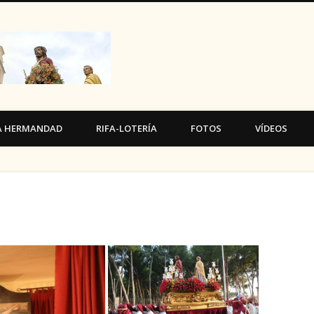
Cofradía Ecce Homo de H
A HERMANDAD
RIFA-LOTERÍA
FOTOS
VÍDEOS